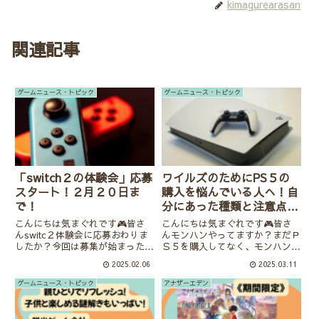
kimagurearasan
関連記事
ゲームニュース・トピック
ゲームニュース・トピック
「switch２の体験会」応募
ワイルズのためにPS５の
スタート！２月２０日ま
購入を悩んでいる人へ！自
で！
分にあった種類と注意点の
紹介！
こんにちは気まぐれです🎮皆さ
こんにちは気まぐれです🎮皆さ
んswitc２体験会に応募おわりま
んモンハンやってますか？まだＰ
したか？今回は募集が始まった
Ｓ５を購入してなく、モンハンワ
switch２の体験会についてです。
イルズを機に購入しようか悩んで
2025.02.06
2025.03.11
今年の４月末に実際に触れる体感
る方も多いのではないでしょう
会が開かれるそうなので、任天堂
か？今回はPS5の種類や購入の際
ゲームニュース・トピック
アナザーエデン
公式HPで紹介している応募方法
の注意点などを紹介していきま
などをまとめてみました。...
す。PS5の種類の違いがわからな
い...