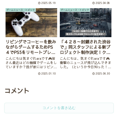
をぬすむ少女』についてご紹介し
は、なんといってもゲーム中に最
2025.05.19
2025.04.08
たいと思います！私はこれまでシ
大12人とビデオ通話ができるゲ
リーズを遊んできたのですが、こ
ームチャット機能と、別売りの
ゲームニュース・トピック
ゲームニュース・トピック
どもも大きくなり「今回は子ども
switch２カメラ。正直、「ここま
と一緒に遊んだら絶対楽しい！...
での機能がつ...
リビングでコーヒーを飲み
「４２８～封鎖された渋谷
ながらゲームするためPS
で」同スタッフによる新プ
４でPS5をリモートプレイ
ロジェクト制作決定！クラ
したい！
ウドファンディング目標金
こんにちは気まぐれaraです🎮皆
こんにちは、気まぐれaraです🎮
額６００％達成が期待値を
さん最近はどの機種でゲームをし
衝撃のニュースが飛び込んできま
ていますか？我が家にはリビング
した。（というか今日知った！）
表している。
にPS4、そして息子の部屋にPS5
実写×サウンドノベルの名作
2025.01.10
2025.06.30
があります。でも……やっぱりリ
『428 ～封鎖された渋谷で～』、
ビングでPS5がしたい！今回は、
あの“伝説のゲーム”に、なん
そんな私のちょっとした奮闘と、
と完全新作プロジェクト制作が決
リモートプレイで夢を叶...
定したそうです！その名も『シ
コメント
ブ...
コメントを書き込む