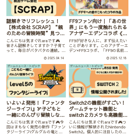
謎解きでリフレッシュ！
FF9ファン向け｜「あの世
【株式会社 SCRAP】“親
界」にもう一度触れられる
のための冒険時間”見つけ
アナザーエデンコラボ《期
ました👓子供とできる謎
間限定コンテンツ》
こんにちは気まぐれaraです🎮
FF9が好きな人に、まず伝えたい
解きも紹介🔎
皆さん謎解きしてますか？子育て
ことがあります。このアナザーエ
って、毎日がバタバタの連続。朝
デン×FF9コラボ、「FF9の名前を
はお弁当作り、日中は仕事や買い
借りただけのコラボ」ではありま
2025.04.14
2025.12.18
出し、夜は寝かしつけ・・・。そ
せん。こんにちは気まぐれaraで
んな中、ふと「頭を使うゲームが
す🎮シングルプレイ好きの主婦
ゲームニュース・トピック
ゲームニュース・トピック
したい！」って思ったことありま
の私が紹介する最高のコラボで
せんか？リアル脱出ゲーム会社...
す。FF９好きでアナデン...
いよいよ発売！『ファンタ
Switch2の機能がすごい！
ジーライフi』🏹子どもと
ゲームチャット機能と
一緒にのんびり冒険しなが
switch２カメラも高機能で
ら「しごと」を学べる
この価格はむしろ安い!?
こんにちは気まぐれaraです🎮今
こんにちは気まぐれaraです🎮つ
RPG⚔
（２０２５．０９.２７追
回はまもなく発売の新作『ファン
いに情報が解禁されたNintendo
タジーライフiグルグルの竜と時
Switch2。個人的に注目したの
記）