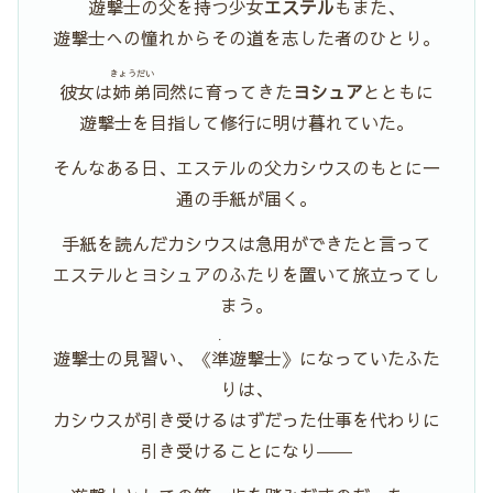
遊撃士の父を持つ少女
エステル
もまた、
遊撃士への憧れからその道を志した者のひとり。
きょうだい
彼女は
姉弟
同然に育ってきた
ヨシュア
とともに
遊撃士を目指して修行に明け暮れていた。
そんなある日、エステルの父カシウスのもとに一
通の手紙が届く。
手紙を読んだカシウスは急用ができたと言って
エステルとヨシュアのふたりを置いて旅立ってし
まう。
・
遊撃士の見習い、《
準
遊撃士》になっていたふた
りは、
カシウスが引き受けるはずだった仕事を代わりに
引き受けることになり――