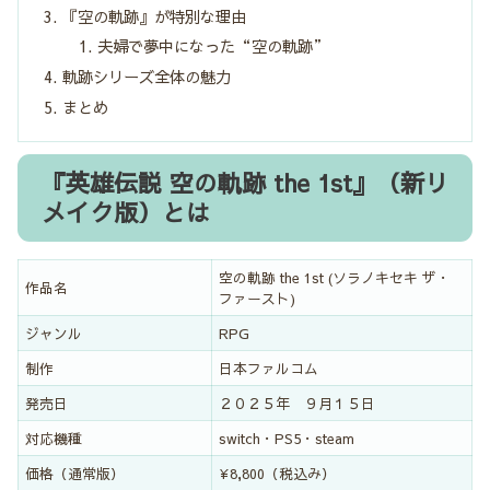
『空の軌跡』が特別な理由
夫婦で夢中になった“空の軌跡”
軌跡シリーズ全体の魅力
まとめ
『英雄伝説 空の軌跡 the 1st』（新リ
メイク版）とは
空の軌跡 the 1st (ソラノキセキ ザ・
作品名
ファースト)
ジャンル
RPG
制作
日本ファルコム
発売日
２０２５年 ９月１５日
対応機種
switch・PS5・steam
価格（通常版）
¥8,800（税込み）