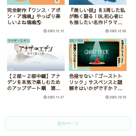
完全新作『ワンス・アポ
『美しい彼』を3周した私
ン・ア塊魂』やっぱり楽
が熱く語る！BL初心者に
しいよね塊魂🌎
も推したい名作ドラマの
魅力〈ネタバレあり〉
2025.12.12
2025.12.03
アナザーエデン
DS / 3DS
【２部～２部中編】アナ
色褪せない「ゴーストト
デンを本気で楽しむため
リック」サスペンスと謎
のアップデート順 第３
解きはいかがですか？多
弾〈ネタバレなし〉
機種でリマスター！
2025.11.27
2025.10.10
次のページ