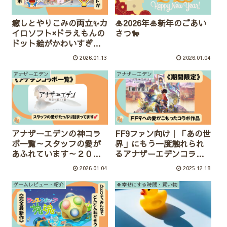
癒しとやりこみの両立✨カ
🎍2026年🎍新年のごあい
イロソフト×ドラえもんの
さつ🐎
ドット絵がかわいすぎる
『ドラえもんのどら焼き
2026.01.13
2026.01.04
屋さん物語』
アナザーエデン
アナザーエデン
アナザーエデンの神コラ
FF9ファン向け｜「あの世
ボ一覧～スタッフの愛が
界」にもう一度触れられ
あふれています～２０２
るアナザーエデンコラボ
６年1月版
《期間限定コンテンツ》
2026.01.04
2025.12.18
ゲームレビュー・紹介
🍀幸せにする時間・買い物