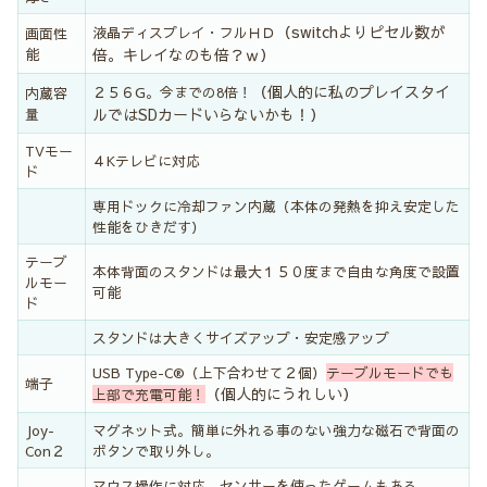
（switchよりピセル数が
液晶ディスプレイ・フルＨＤ
画面性
倍。キレイなのも倍？ｗ）
能
（個人的に私のプレイスタイ
２５６G。今までの8倍！
内蔵容
ルではSDカードいらないかも！）
量
TVモー
４Kテレビに対応
ド
専用ドックに冷却ファン内蔵（本体の発熱を抑え安定した
性能をひきだす）
テーブ
本体背面のスタンドは最大１５０度まで自由な角度で設置
ルモー
可能
ド
スタンドは大きくサイズアップ・安定感アップ
USB Type-C®（上下合わせて２個）
テーブルモードでも
端子
（個人的にうれしい）
上部で充電可能
！
Joy-
マグネット式。簡単に外れる事のない強力な磁石で背面の
Con２
ボタンで取り外し。
マウス操作に対応。センサーを使ったゲームもある。