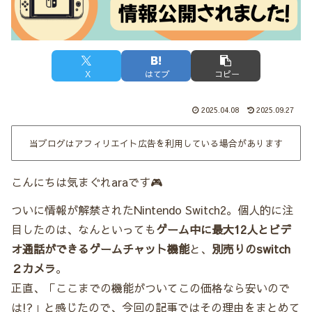
X
はてブ
コピー
2025.04.08
2025.09.27
当ブログはアフィリエイト広告を利用している場合があります
こんにちは気まぐれaraです🎮
ついに情報が解禁されたNintendo Switch2。個人的に注
目したのは、なんといっても
ゲーム中に最大12人とビデ
オ通話ができるゲームチャット機能
と、
別売りのswitch
２カメラ
。
正直、「ここまでの機能がついてこの価格なら安いので
は!?」と感じたので、今回の記事ではその理由をまとめて