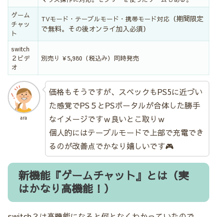
ゲーム
（期間限定
TVモード・テーブルモード・携帯モード対応
チャッ
で無料。その後オンライ加入必須）
ト
switch
２ビデ
別売り ¥5,980（税込み）同時発売
オ
価格もそうですが、スペックもPS5に近づい
た感覚でPS５とPSポータルが合体した勝手
なイメージですｗ良いとこ取りｗ
ara
個人的にはテーブルモードで上部で充電でき
るのが改善点でかなり嬉しいです🎮
新機能『ゲームチャット』とは（実
はかなり高機能！）
switch２は高機能になると何となくわかっていたので、