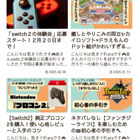
のは無心になります。ara始めて
どれをとっても印象深いんです。
作ったキャラ弁はこのゲームの
しかもあの頃と同じドキドキを...
キ...
「switch２の体験会」応募
癒しとやりこみの両立✨カ
スタート！２月２０日ま
イロソフト×ドラえもんの
で！
ドット絵がかわいすぎる
『ドラえもんのどら焼き屋
こんにちは気まぐれです🎮皆さ
こんにちは気まぐれaraです🎮皆
さん物語』
んswitc２体験会に応募おわりま
さんカイロソフトを好きですか？
したか？今回は募集が始まった
ガラケーの頃から遊んでいたカイ
switch２の体験会についてです。
ロソフトがドラえもんとコラボ！
2025.02.06
2026.01.13
今年の４月末に実際に触れる体感
めちゃくちゃかわいくて癒される
会が開かれるそうなので、任天堂
ゲームに出来上がっています✨マ
ゲームニュース・トピック
ゲームプレイ日記
公式HPで紹介している応募方法
イナーなゲーム会社でしたがこれ
などをまとめてみました。...
であまりゲームをしない人にも...
【Switch2】純正プロコン
ネタバレなし【ファンタジ
2を購入！使い心地レビュ
ーライフi】を楽しむため
ーと入手のコツ
の📖初心者の手引き🔨
こんにちは、気まぐれaraです🎮
こんにちは気まぐれaraです🎮み