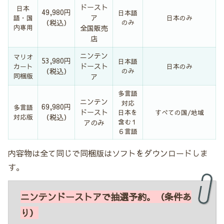
ドースト
日本
49,980円
日本語
ア
語・国
日本のみ
（税込）
のみ
内専用
全国販売
店
ニンテン
マリオ
53,980円
日本語
ドースト
カート
日本のみ
（税込）
のみ
同梱版
ア
多言語
ニンテン
対応
69,980円
多言語
ドースト
日本を
すべての国/地域
（税込）
対応版
アのみ
含む１
６言語
内容物は全て同じで同梱版はソフトをダウンロードしま
す。
ニンテンドーストアで抽選予約。（条件あ
り）