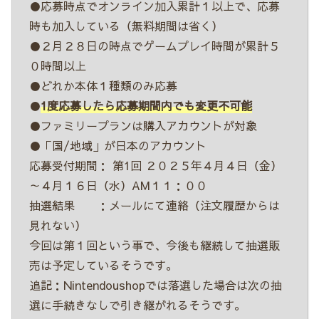
●応募時点でオンライン加入累計１以上で、応募
時も加入している（無料期間は省く）
●２月２８日の時点でゲームプレイ時間が累計５
０時間以上
●どれか本体１種類のみ応募
●
1度応募したら応募期間内でも変更不可能
●ファミリープランは購入アカウントが対象
●「国/地域」が日本のアカウント
応募受付期間： 第1回 ２０２５年４月４日（金）
～４月１６日（水）AM１１：００
抽選結果 ：メールにて連絡（注文履歴からは
見れない）
今回は第１回という事で、今後も継続して抽選販
売は予定しているそうです。
追記：Nintendoushopでは落選した場合は次の抽
選に手続きなしで引き継がれるそうです。