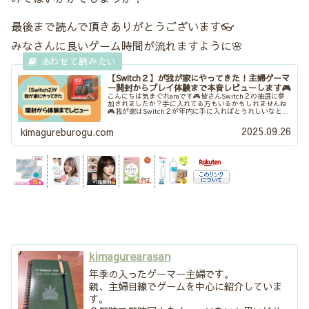
最後まで読んで頂きありがとうございます👓
みなさんに良いゲーム時間が流れますように🌸
【Switch２】が我が家にやってきた！主婦ゲーマ
ー開封からプレイ体験まで本音レビューします🎮
こんにちは気まぐれaraです🎮皆さんSwitch２の抽選に参
加されましたか？手に入れてる方もいるかもしれませんね
🎮我が家はSwitch２が年内に手に入ればとうれしいなと思
っていたのですが、まさかのNintendoushopの第１回抽選
で当た...
2025.09.26
kimagureburogu.com
kimagurearasan
年季の入ったゲーマー主婦です。
親、主婦目線でゲームを中心に紹介していま
す。