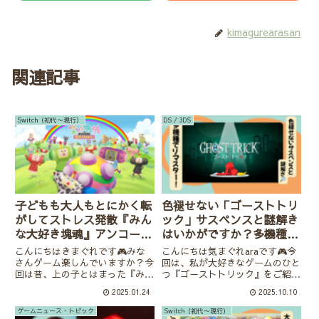
kimagurearasan
関連記事
Switch（初代〜現行）
DS / 3DS
子どもも大人もとにかく転
色褪せない「ゴーストトリ
がしてストレス発散『みん
ック」サスペンスと謎解き
な大好き塊魂』アンコー
はいかがですか？多機種で
ル/switch
リマスター！
こんにちはきまぐれです🎮みな
こんにちは気まぐれaraです🎮今
さんゲーム楽しんでいますか？今
回は、私が大好きなゲームのひと
回は昔、上の子とはまった『みん
つ『ゴーストトリック』をご紹介
な大好き塊魂』を紹介していきま
します。夫と2人で夢中になって
2025.01.24
2025.10.10
す。ひたすら物を巻き込みながら
プレイした思い出の作品で、サス
雪だるま式に塊を大きくしていく
ペンス・謎解き・キャラの動き、
ゲームニュース・トピック
Switch（初代〜現行）