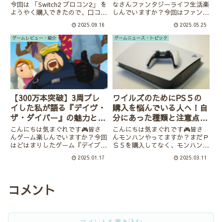
今回は 「Switch2 プロコン2」 を
なさんファンタジーライフ生活楽
ようやく購入できたので、口コミ
しんでいますか？今回はファンタ
で話題になっている点と実際の使
ジーライフが初めての人に向け
2025.09.16
2025.05.25
い心地を紹介していきます。プロ
て、後で「知っておきたかった」
コン2はどんなコントローラー？
と感じるポイントを紹介していき
ゲームレビュー・紹介
ゲームニュース・トピック
Nintendo Switch2に合わせて発
ます。楽しむことを重視している
売...
ので、スピード重視のひとに向
き...
【300万本突破】3周プレ
ワイルズのためにPS５の
イした私が語る『デイヴ・
購入を悩んでいる人へ！自
ザ・ダイバー』の魅力とハ
分にあった種類と注意点の
マる理由
紹介！
こんにちは気まぐれです🎮皆さ
こんにちは気まぐれです🎮皆さ
んゲーム楽しんでいますか？今回
んモンハンやってますか？まだＰ
はどはまりしたゲーム『デイブ・
Ｓ５を購入してなく、モンハンワ
ザ・ダイバー』の紹介です。アク
イルズを機に購入しようか悩んで
2025.01.17
2025.03.11
ションとシュミレーションのいい
る方も多いのではないでしょう
とこどりでいろんなゲームをする
か？今回はPS5の種類や購入の際
人には刺さるはず！！インディー
の注意点などを紹介していきま
ズなのに300万本売れた理由が
す。PS5の種類の違いがわからな
コメント
わ...
い...