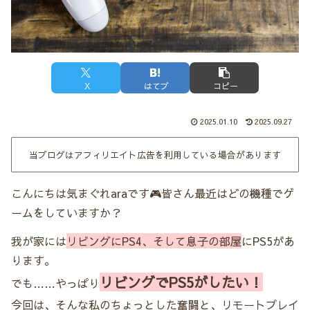
X
はてブ
コピー
2025.01.10
2025.09.27
当ブログはアフィリエイト広告を利用している場合があります
こんにちは気まぐれaraです🎮皆さん最近はどの機種でゲ
ームをしていますか？
我が家には
リビングにPS4、そして息子の部屋
にPS5があ
ります。
リビングでPS5がしたい！
でも……やっぱり
今回は、そんな私のちょっとした奮闘と、リモートプレイ