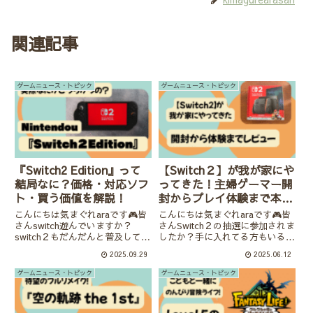
関連記事
ゲームニュース・トピック
ゲームニュース・トピック
『Switch2 Edition』って
【Switch２】が我が家にや
結局なに？価格・対応ソフ
ってきた！主婦ゲーマー開
ト・買う価値を解説！
封からプレイ体験まで本音
レビューします🎮
こんにちは気まぐれaraです🎮皆
こんにちは気まぐれaraです🎮皆
さんswitch遊んでいますか？
さんSwitch２の抽選に参加されま
switch２もだんだんと普及してき
したか？手に入れてる方もいるか
ており、Nintendoustoreも抽選
もしれませんね🎮我が家は
2025.09.29
2025.06.12
販売からプレイ状況などを踏まえ
Switch２が年内に手に入ればとう
ての招待販売に変化しました。今
れしいなと思っていたのですが、
ゲームニュース・トピック
ゲームニュース・トピック
後もどんどん普及率が上がるので
まさかのNintendoushopの第１
はないか...
回抽選で当た...