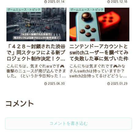
2025.01.14
2025.12.18
せん。こんにちは気まぐれaraで
す🎮シングルプレイ好きの主婦
ゲームニュース・トピック
ゲームニュース・トピック
の私が紹介する最高のコラボで
す。FF９好きでアナデン...
「４２８～封鎖された渋谷
ニンテンドーアカウントと
で」同スタッフによる新プ
switchユーザーを調べてみ
ロジェクト制作決定！クラ
て失敗した事に気づいた件
ウドファンディング目標金
こんにちは、気まぐれaraです🎮
こんにちは気まぐれです🎮みな
額６００％達成が期待値を
衝撃のニュースが飛び込んできま
さんswitchは持っていますか？
した。（というか今日知った！）
switch2台持ってるけどどうした
表している。
実写×サウンドノベルの名作
らいいの？ソフトをダウンロード
2025.06.30
2025.01.29
『428 ～封鎖された渋谷で～』、
したけどアカウント情報にないな
あの“伝説のゲーム”に、なん
ど、設定をどうするのが正しいの
と完全新作プロジェクト制作が決
かよく理解しないと難しいですよ
定したそうです！その名も『シ
ね？下の子が自分のsw...
コメント
ブ...
コメントを書き込む