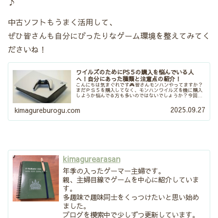
♪
中古ソフトもうまく活用して、
ぜひ皆さんも自分にぴったりなゲーム環境を整えてみてく
ださいね！
ワイルズのためにPS５の購入を悩んでいる人
へ！自分にあった種類と注意点の紹介！
こんにちは気まぐれです🎮皆さんモンハンやってますか？
まだＰＳ５を購入してなく、モンハンワイルズを機に購入
しようか悩んでる方も多いのではないでしょうか？今回は
PS5の種類や購入の際の注意点などを紹介していきます。
PS5の種類の違いがわからない...
2025.09.27
kimagureburogu.com
kimagurearasan
年季の入ったゲーマー主婦です。
親、主婦目線でゲームを中心に紹介していま
す。
多趣味で趣味同士をくっつけたいと思い始め
ました。
ブログを模索中で少しずつ更新しています。