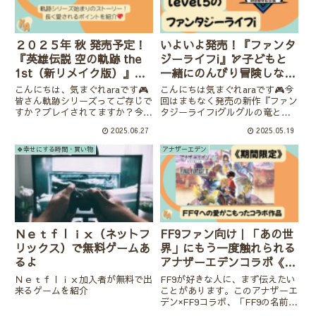
２０２５年 秋 発売予定！
いよいよ発売！『ファンタ
『英雄伝説 空の軌跡 the
ジーライフi』🏹子どもと
1st（新リメイク版）』軌
一緒にのんびり冒険しなが
跡シリーズの始まりがオス
ら「しごと」を学べる
こんにちは、気まぐれaraです🎮
こんにちは気まぐれaraです🎮今
スメ！
RPG⚔
皆さん軌跡シリーズってご存じで
回はまもなく発売の新作『ファン
すか？プレイされてますか？今回
タジーライフiグルグルの竜と時
は、私にとって“思い出の
をぬすむ少女』についてご紹介し
2025.06.27
2025.05.19
RPG”ともいえる作品——リメイ
たいと思います！私はこれまでシ
ク版になった『英雄伝説 空の軌
リーズを遊んできたのですが、こ
🍀幸せにする時間・買い物
アナザーエデン
跡1st』についてご紹介します。
どもも大きくなり「今回は子ども
2025年にNintendo ...
と一緒に遊んだら絶対楽しい！...
Ｎｅｔｆｌｉｘ（ネットフ
FF9ファン向け｜「あの世
リックス）で無料ゲームあ
界」にもう一度触れられる
るよ
アナザーエデンコラボ《期
間限定コンテンツ》
Ｎｅｔｆｌｉｘ加入者が無料で出
FF9が好きな人に、まず伝えたい
来るゲームを紹介
ことがあります。このアナザーエ
デン×FF9コラボ、「FF9の名前を
借りただけのコラボ」ではありま