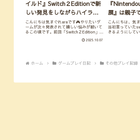
イルド』Switch２Editionで新
『Nintendo
しい発見をしながらハイラル
展』は親子
の旅🗺
験型ゲーム
こんにちは気まぐれaraです🎮やりたいゲ
こんにちは、気ま
ームが次々発表されて嬉しい悩みが続いて
当初言っていたsw
るこの頃です。前回「Switch２Edition」を
きるようにして
紹介しましたが、今回は「ゼルダの伝説
でてきているよ
2025.10.07
ブレス オブ ザ ワイルド」のSwitch２
て、任天堂ファ
Editionだけを注目して...
控えている間に
るよう...
ホーム
ゲームプレイ日記
その他プレイ記録