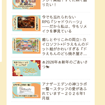
りたい！
今でも忘れられない
RPG『シャドウハーツ』
──だから私は、今もリメ
イクを夢見ている
癒しとやりこみの両立✨カ
イロソフト×ドラえもんのド
ット絵がかわいすぎる『ド
ラえもんのどら焼き屋さん
物語』
🎍2026年🎍新年のごあいさ
つ🐎
アナザーエデンの神コラボ
一覧～スタッフの愛があふ
れています～２０２６年1
月版