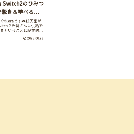
u Switch2のひみつ
で驚き＆学べる体
だった
ぐれaraです🎮任天堂が
itch２を皆さんに供給で
いるということに現実味が
うですね。転売対策をし
2025.06.23
ンが転売ヤーからは購入は
店頭で予約なしで購入でき