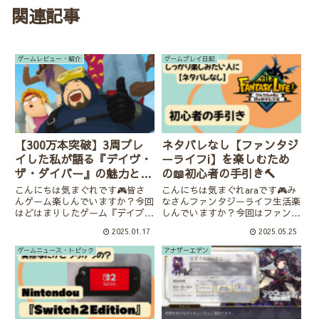
関連記事
ゲームレビュー・紹介
ゲームプレイ日記
【300万本突破】3周プレ
ネタバレなし【ファンタジ
イした私が語る『デイヴ・
ーライフi】を楽しむため
ザ・ダイバー』の魅力とハ
の📖初心者の手引き🔨
マる理由
こんにちは気まぐれです🎮皆さ
こんにちは気まぐれaraです🎮み
んゲーム楽しんでいますか？今回
なさんファンタジーライフ生活楽
はどはまりしたゲーム『デイブ・
しんでいますか？今回はファンタ
ザ・ダイバー』の紹介です。アク
ジーライフが初めての人に向け
2025.01.17
2025.05.25
ションとシュミレーションのいい
て、後で「知っておきたかった」
とこどりでいろんなゲームをする
と感じるポイントを紹介していき
ゲームニュース・トピック
アナザーエデン
人には刺さるはず！！インディー
ます。楽しむことを重視している
ズなのに300万本売れた理由が
ので、スピード重視のひとに向
わ...
き...