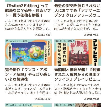
『Switch2 Edition』って
最近のRPGを信じられない
結局なに？価格・対応ソフ
人におすすめ『アナザーエ
ト・買う価値を解説！
デン』クロノシリーズの３
作目と言われるゲーム
こんにちは気まぐれaraです🎮皆
こんにちは気まぐれです🎮みな
さんswitch遊んでいますか？
さまゲーム楽しんでますか？私は
switch２もだんだんと普及してき
RPGが大好きなのですが、まと
ており、Nintendoustoreも抽選
まった時間がなくってなかなか進
2025.09.29
2025.01.27
販売からプレイ状況などを踏まえ
まないのが悩みです。そこでご紹
ての招待販売に変化しました。今
介するのが！(通販みたい)『アナ
ゲームレビュー・紹介
脱出ゲーム・謎解き
後もどんどん普及率が上がるので
ザー・エデン～時空を超える猫』
はないか...
です！モバイルゲームですが、
期...
完全新作『ワンス・アポ
頭脳戦と推理が鍵！『封鎖
ン・ア塊魂』やっぱり楽し
された人狼村からの脱出オ
いよね塊魂🌎
ンライン』プレイレビュー
「人狼は誰だ！」
こんにちは気まぐれaraです🎮年
こんにちは気まぐれaraです🔎み
末近くなり、次々とゲームがのセ
なさん謎解きやってますか？今回
ールが始まっています！今回は
は『封鎖された人狼村からの脱
「塊魂」の完全新作『ワンス・ア
出/オンライン』をプレイしたの
2025.12.12
2025.03.25
ポン・ア塊魂』を紹介！新作モ王
で、紹介していきます。以前プレ
様ヤラカシテオリマス。イツモハ
イした『封鎖された魔王城からの
ゲームニュース・トピック
脱出ゲーム・謎解き