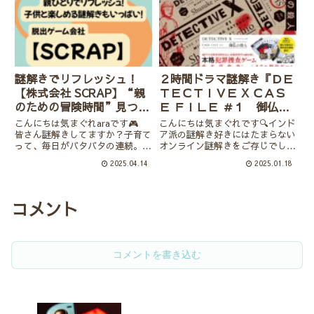
ジマリハ王様デス💖対応機種
脱出』から２つ目の『封鎖された
Switch・PS5・Xbox・s...
シリーズ』です。リアル脱出ゲ
ー...
謎解きでリフレッシュ！
２時間ドラマ謎解き『ＤＥ
【株式会社 SCRAP】“親
ＴＥＣＴＩＶＥ X ＣＡＳ
のための冒険時間”見つけ
Ｅ ＦＩＬＥ ＃１ 御仏の
ました👓子供とできる謎
殺人』
こんにちは気まぐれaraです🎮
こんにちは気まぐれです🔍インド
解きも紹介🔎
皆さん謎解きしてますか？子育て
ア派の謎解き好きにはたまらない
って、毎日がバタバタの連続。朝
オンライン謎解きをご存じでしょ
はお弁当作り、日中は仕事や買い
うか？オンライン謎解きは家でネ
2025.04.14
2025.01.18
出し、夜は寝かしつけ・・・。そ
ットを使ってストーリーを進めて
んな中、ふと「頭を使うゲームが
いくタイプになります。謎を解い
したい！」って思ったことありま
たら次に進める使用なので考える
せんか？リアル脱出ゲーム会社...
時間はたっぷり、複数人で楽し
コメント
く...
コメントを書き込む