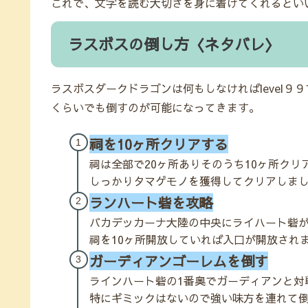
これで、文字を読む大切さを身に着けてくれるとい
ラスボスの倒し方〈ネタバレ〉
ラスボスダークドラゴンは何もしなければlevel９９で
くらいでも倒すのが可能になってきます。
祠を10ヶ所クリアする
祠は全部で20ヶ所ありそのうち10ヶ所クリ
しっかりタマゲモノを獲得してクリアしま
ランハート砦を攻略
バカデッカーナ大陸の中央にライハート砦
祠を10ヶ所開放していれば入口が開放され
ガーディアンゴーレムを倒す
ラインハート砦の1番奥でガーディアンと対
特にギミックはないので強い味方を連れて