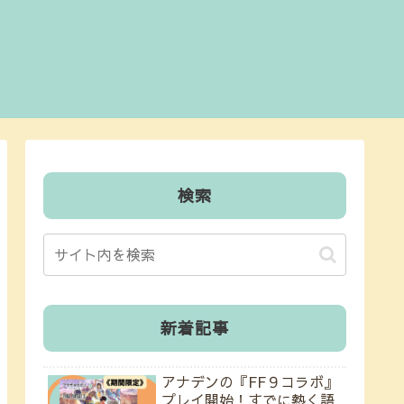
検索
新着記事
アナデンの『FF９コラボ』
プレイ開始！すでに熱く語