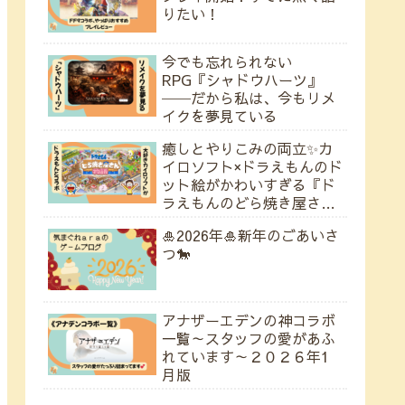
りたい！
今でも忘れられない
RPG『シャドウハーツ』
──だから私は、今もリメ
イクを夢見ている
癒しとやりこみの両立✨カ
イロソフト×ドラえもんのド
ット絵がかわいすぎる『ド
ラえもんのどら焼き屋さん
物語』
🎍2026年🎍新年のごあいさ
つ🐎
アナザーエデンの神コラボ
一覧～スタッフの愛があふ
れています～２０２６年1
月版