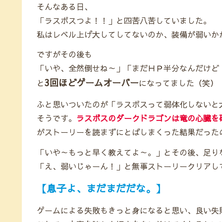
そんなある日、
「ラスボスつよ！！」と四苦八苦していました。
私はレベル上げ大してしてないのか、装備が弱いか
ですがその後も
「いや、全然倒せね～」「まだＨＰ半分なんだけど
3回ほどゲームオーバー
と
になってました（笑）
ふと思いついたのが「ラスボスって弱体化しないと
そうです。
ラスボスのダークドラゴンは竜の心臓を
がストーリーを読まずにとばしまくった結果だった
「いや～もっと早く教えてよ～。」とその後、足り
「え、弱いじゃーん！」と無事ストーリークリアし
【息子よ、まだまだだな。】
ゲームによる失敗もきっと身になると思い、良い失