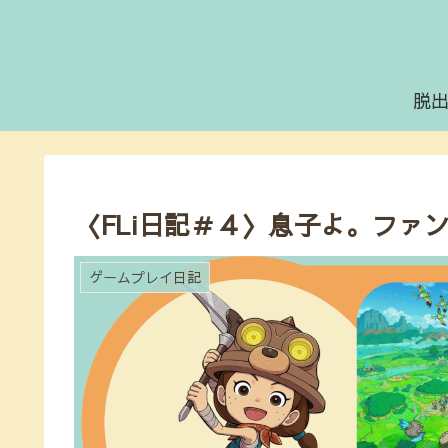
脱
〈FLi日記＃４〉息子よ。ファ
ゲームプレイ日記