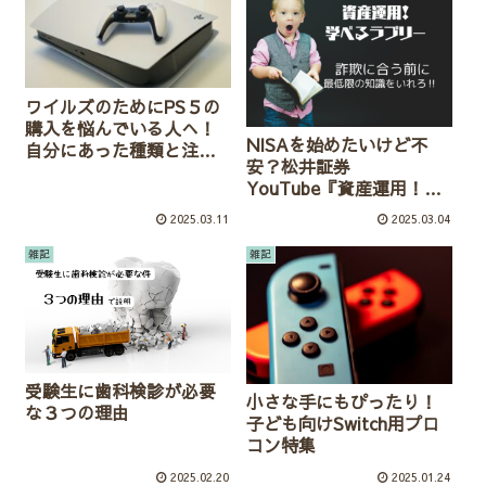
ワイルズのためにPS５の
購入を悩んでいる人へ！
NISAを始めたいけど不
自分にあった種類と注意
安？松井証券
点の紹介！
YouTube『資産運用！学
べるラブリー』で投資知
2025.03.11
2025.03.04
識を身につけよう！
雑記
雑記
受験生に歯科検診が必要
小さな手にもぴったり！
な３つの理由
子ども向けSwitch用プロ
コン特集
2025.02.20
2025.01.24