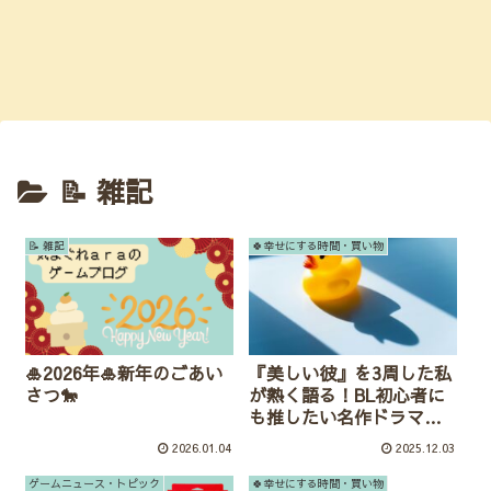
📝 雑記
📝 雑記
🍀幸せにする時間・買い物
🎍2026年🎍新年のごあい
『美しい彼』を3周した私
さつ🐎
が熱く語る！BL初心者に
も推したい名作ドラマの
魅力〈ネタバレあり〉
2026.01.04
2025.12.03
ゲームニュース・トピック
🍀幸せにする時間・買い物