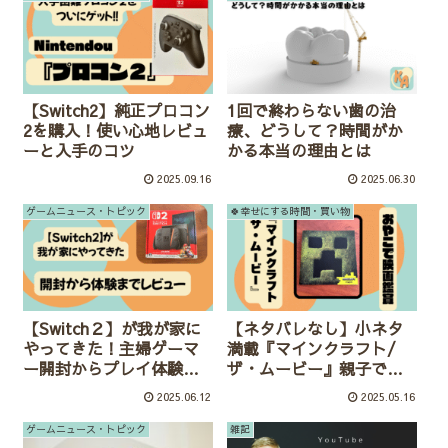
【Switch2】純正プロコン
1回で終わらない歯の治
2を購入！使い心地レビュ
療、どうして？時間がか
ーと入手のコツ
かる本当の理由とは
2025.09.16
2025.06.30
ゲームニュース・トピック
🍀幸せにする時間・買い物
【Switch２】が我が家に
【ネタバレなし】小ネタ
やってきた！主婦ゲーマ
満載『マインクラフト/
ー開封からプレイ体験ま
ザ・ムービー』親子で楽
で本音レビューします🎮
しい映画でした！🎬
2025.06.12
2025.05.16
ゲームニュース・トピック
雑記