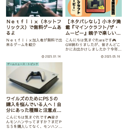
Ｎｅｔｆｌｉｘ（ネットフ
【ネタバレなし】小ネタ満
リックス）で無料ゲームあ
載『マインクラフト/ザ・
るよ
ムービー』親子で楽しい映
画でした！🎬
Ｎｅｔｆｌｉｘ加入者が無料で出
こんにちは気まぐれaraです🎮
来るゲームを紹介
GW終わりましたが、皆さんどこ
かにお出かけしましたか？今年は
子供が希望した『マインクラフ
2025.01.14
2025.05.16
ト/ザ・ムービー』を親子3人で
鑑賞してきて面白かったので、ネ
ゲームニュース・トピック
タバレをしない範囲で感想や雰囲
気を紹介していきます。ゲーム
「マ...
ワイルズのためにPS５の
購入を悩んでいる人へ！自
分にあった種類と注意点の
紹介！
こんにちは気まぐれです🎮皆さ
んモンハンやってますか？まだＰ
Ｓ５を購入してなく、モンハンワ