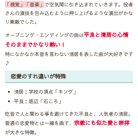
「視覚」「音楽」
で空気間に引き込まれていきます。役者
さんの演技を包み込むように押し上げるような演出がかな
り素敵でした。
平良と清居の心情
オープニング・エンディングの曲は
そのままでかなり熱い！
特になかなか本音を言わない清居を表した曲が大好きです
♪
恋愛のすれ違いが特殊
清居：学校の頂点「キング」
平良：底辺「石ころ」
吃音で人と関わる事を避けてきた平良と、人気者の清居。
宗教にも似た愛と崇拝
普通の恋愛物とは一線を画す、
が大きな特徴。