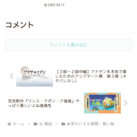
イルズを機に購入しようか悩んで
2025.03.11
る方も多いのではないでしょう
か？今回はPS5の種類や購入の際
の注意点などを紹介していきま
す。PS5の種類の違いがわからな
コメント
い...
コメントを書き込む
【２部～２部中編】アナデンを本気で楽
しむためのアップデート順 第３弾〈ネ
タバレなし〉
完全新作『ワンス・アポン・ア塊魂』や
っぱり楽しいよね塊魂🌎
ホーム
📝 雑記
🍀幸せにする時間・買い物