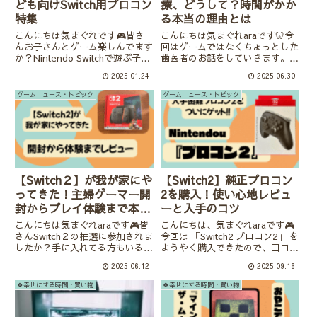
ども向けSwitch用プロコン
療、どうして？時間がかか
特集
る本当の理由とは
こんにちは気まぐれです🎮皆さ
こんにちは気まぐれaraです🦷今
んお子さんとゲーム楽しんでます
回はゲームではなくちょっとした
か？Nintendo Switchで遊ぶ子ど
歯医者のお話をしていきます。
もたちにとって、コントローラー
「え、また来週も来るの…？」歯
2025.01.24
2025.06.30
の使いやすさはとても重要なポイ
医者に通っていて、そう思ったこ
ントですよね。特に、純正のプロ
とはありませんか？実は、歯の治
ゲームニュース・トピック
ゲームニュース・トピック
コンやJoy-Conが少し大きく感じ
療は思っているよりも繊細で複雑
られる場合や...
で、1回で終わらないのには、
し...
【Switch２】が我が家にや
【Switch2】純正プロコン
ってきた！主婦ゲーマー開
2を購入！使い心地レビュ
封からプレイ体験まで本音
ーと入手のコツ
レビューします🎮
こんにちは気まぐれaraです🎮皆
こんにちは、気まぐれaraです🎮
さんSwitch２の抽選に参加されま
今回は 「Switch2 プロコン2」 を
したか？手に入れてる方もいるか
ようやく購入できたので、口コミ
もしれませんね🎮我が家は
で話題になっている点と実際の使
2025.06.12
2025.09.16
Switch２が年内に手に入ればとう
い心地を紹介していきます。プロ
れしいなと思っていたのですが、
コン2はどんなコントローラー？
🍀幸せにする時間・買い物
🍀幸せにする時間・買い物
まさかのNintendoushopの第１
Nintendo Switch2に合わせて発
回抽選で当た...
売...