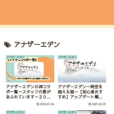
アナザーエデン
アナザーエデン
アナザーエデン
アナザーエデンの神コラ
アナザーエデン～時空を
ボ一覧～スタッフの愛が
超える猫～【初心者おす
あふれています～２０２
すめ】アップデート順加
６年1月版
入キャラ（１部）
2026.01.04
2025.02.28
アナザーエデン
アナザーエデン