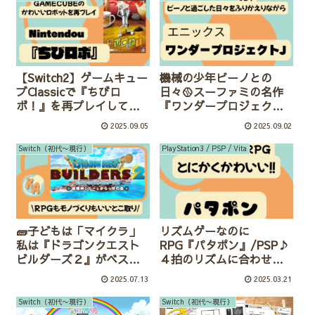
【Switch2】ゲームキュー
機械の少年ピーノとの
ブClassicで『ちびロ
日々🥎スーファミの名作
ボ！』を再プレイしてみ
『ワンダープロジェクト
た感想
J』ふりかえり改めてリメ
2025.09.05
2025.09.02
イクしてほしい作品だっ
た。
Switch（初代〜現行）
PlayStation3 / PSP / Vita
🧱子どもは「マイクラ」
リズムゲーなのに
私は『ドラゴンクエスト
RPG『パタポン』/PSP♪
ビルダーズ２』がベスト
４拍のリズムに合わせて
だった５つのポイン
攻撃したり守ったり⚔🎵
2025.07.13
2025.03.21
ト！！⛏
ポンポンパタポン🎵
Switch（初代〜現行）
Switch（初代〜現行）