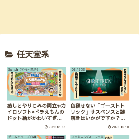
任天堂系
Switch（初代〜現行）
DS / 3DS
癒しとやりこみの両立✨カ
色褪せない「ゴーストト
イロソフト×ドラえもんの
リック」サスペンスと謎
ドット絵がかわいすぎる
解きはいかがですか？多
『ドラえもんのどら焼き
機種でリマスター！
2026.01.13
2025.10.10
屋さん物語』
ゲームキューブ/Wii
ファミコン/スーファミ