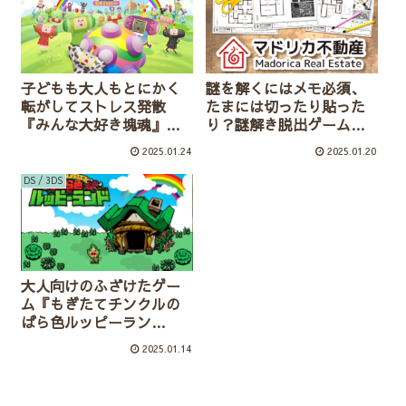
子どもも大人もとにかく
謎を解くにはメモ必須、
転がしてストレス発散
たまには切ったり貼った
『みんな大好き塊魂』ア
り？謎解き脱出ゲーム
ンコール/switch
『マドリカ不動産』１と
2025.01.24
2025.01.20
２/switch
DS / 3DS
大人向けのふざけたゲー
ム『もぎたてチンクルの
ばら色ルッピーラン
ド』/DS
2025.01.14